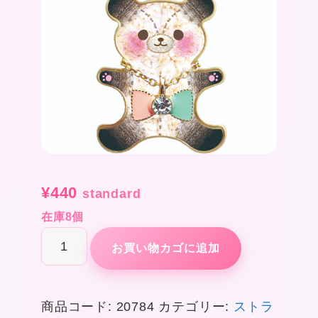
¥
440
standard
在庫8個
べ
お買い物カゴに追加
ア
コ
商品コード:
20784
カテゴリー:
ストラ
レ