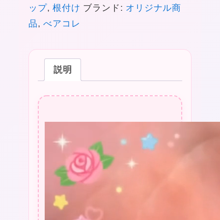
ップ
,
根付け
ブランド:
オリジナル商
48
品
,
べアコレ
ふ
ん
説明
わ
り
❤
パ
ン
ダ
ス
ト
ラ
ッ
★
プ