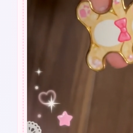
リ
ボ
ン
チ
ャ
ー
ム
ネ
❤
ッ
ク
レ
ス
個