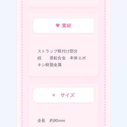
💗 素材
ストラップ根付け部分
紐 亜鉛合金 本体エポ
キシ樹脂金属
⭐ サイズ
❤
★
全長 約90mm