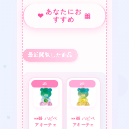
あなたにお
❤
🎀
❤
すすめ
★
最近閲覧した商品
❤
★
❤
❤
🍬🧸 ハピベ
🍬🧸 ハピベ
アキーチェ
アキーチェ