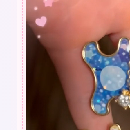
お
ま
じ
な
い：
ほ
っ
こ
り
い
や
さ
れ
る