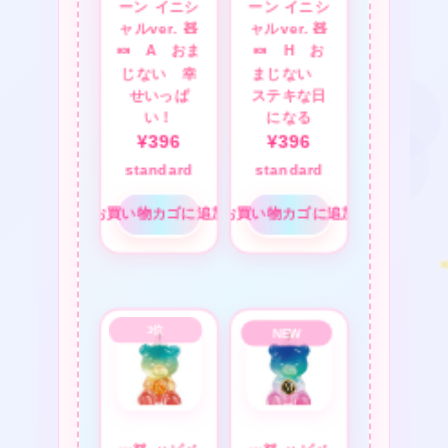
ーン イニシ
ーン イニシ
ャルver. 🧸
ャルver. 🧸
🍬 A おま
🍬 H お
じない 幸
まじない
❤
★
せいっぱ
ステキな日
い！
になる
¥
396
¥
396
standard
standard
お買い物カゴに追加
お買い物カゴに追加