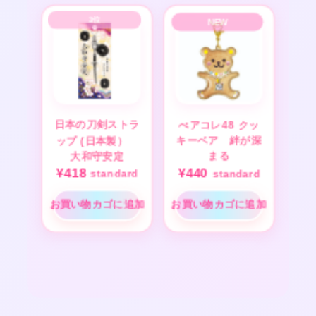
日本の刀剣ストラ
べアコレ48 クッ
ップ (日本製）
キーベア 絆が深
大和守安定
まる
¥
418
¥
440
standard
standard
お買い物カゴに追加
お買い物カゴに追加