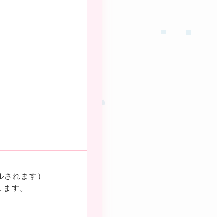
★
。
ルされます）
します。