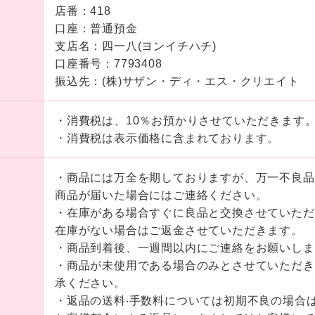
店番：418
口座：普通預⾦
⽀店名：四⼀⼋(ヨンイチハチ)
★
⼝座番号：7793408
振込先：(株)サザン・ディ・エス・クリエイト
❤
・消費税は、10％お預かりさせていただきます
・消費税は表⽰価格に含まれております。
・商品には万全を期しておりますが、万⼀不良品
❤
商品が届いた場合にはご連絡ください。
★
・在庫がある場合すぐに良品と交換させていただ
在庫がない場合はご返⾦させていただきます。
・商品到着後、⼀週間以内にご連絡をお願いしま
★
・商品が未使⽤である場合のみとさせていただき
承ください。
・返品の送料‧⼿数料については初期不良の場合