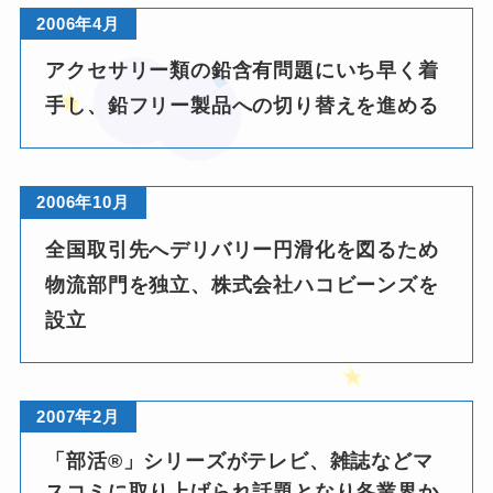
❤
2006年4月
アクセサリー類の鉛含有問題にいち早く着
手し、鉛フリー製品への切り替えを進める
★
2006年10月
全国取引先へデリバリー円滑化を図るため
物流部門を独立、株式会社ハコビーンズを
設立
❤
2007年2月
「部活®」シリーズがテレビ、雑誌などマ
スコミに取り上げられ話題となり各業界か