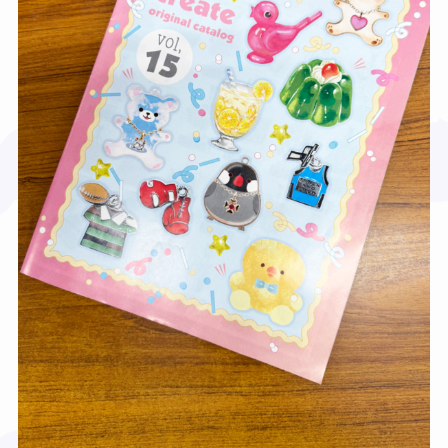
★
❤
★
★