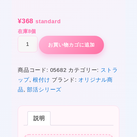
¥
368
standard
★
在庫8個
部
お買い物カゴに追加
活
®
商品コード:
05682
カテゴリー:
ストラ
ス
★
ップ
,
根付け
ブランド:
オリジナル商
ト
品
,
部活シリーズ
ラ
ッ
プ
❤
説明
（バ
ン