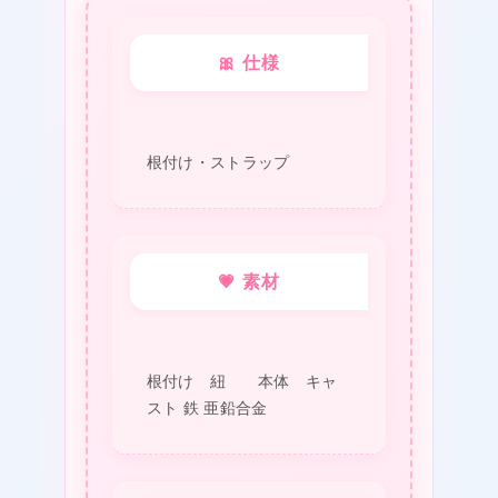
ド
や
🎀 仕様
ろ
う
ぜ
根付け・ストラップ
②）
ボ
ー
❤
💗 素材
カ
ル
★
個
根付け 紐 本体 キャ
スト 鉄 亜鉛合金