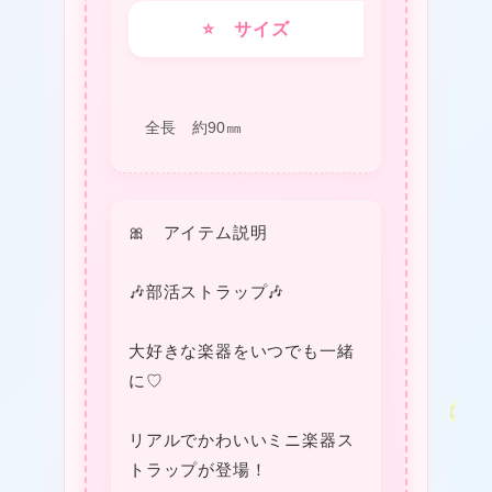
⭐ サイズ
全長 約90㎜
🎀 アイテム説明
❤
❤
🎶部活ストラップ🎶
❤
大好きな楽器をいつでも一緒
に♡
リアルでかわいいミニ楽器ス
トラップが登場！