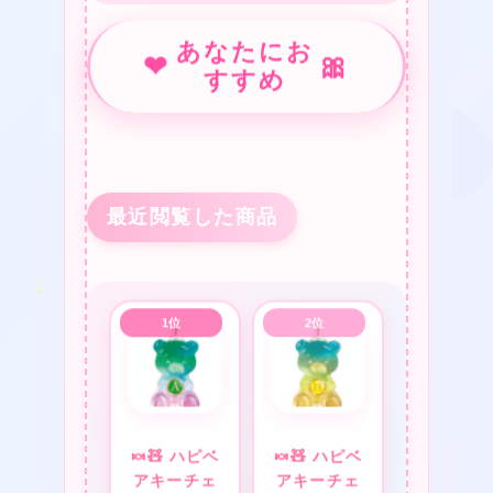
❤
あなたにお
❤
🎀
すすめ
❤
★
最近閲覧した商品
❤
❤
❤
❤
🍬🧸 ハピベ
🍬🧸 ハピベ
アキーチェ
アキーチェ
❤