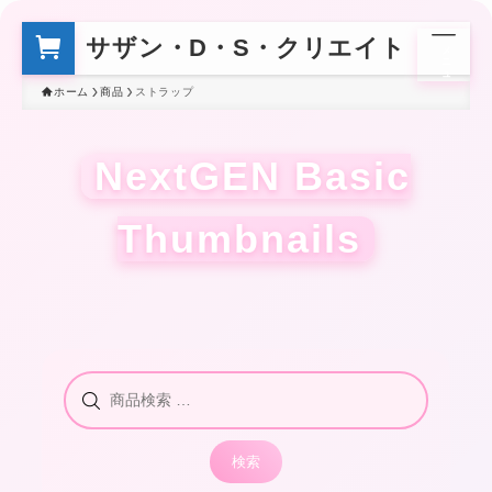
サザン・D・S・クリエイト
メ
ニ
ュ
ー
ホーム
商品
ストラップ
NextGEN Basic
Thumbnails
検
索
対
検索