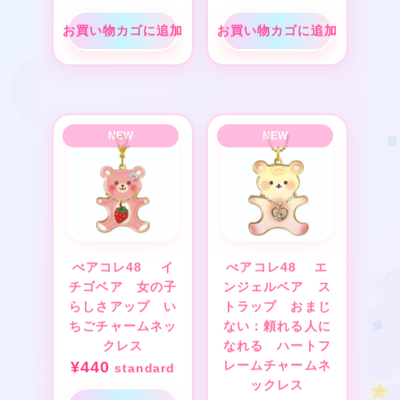
お買い物カゴに追加
お買い物カゴに追加
❤
★
★
❤
★
★
★
❤
★
❤
べアコレ48 イ
べアコレ48 エ
チゴベア 女の子
ンジェルベア ス
らしさアップ い
トラップ おまじ
ちごチャームネッ
ない：頼れる人に
★
❤
❤
★
クレス
なれる ハートフ
¥
440
レームチャームネ
standard
ックレス