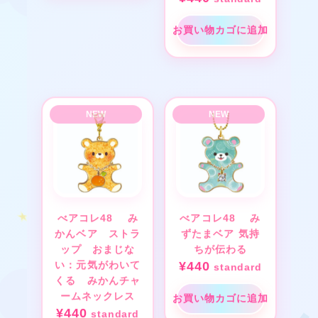
★
お買い物カゴに追加
❤
★
★
べアコレ48 み
べアコレ48 み
かんベア ストラ
ずたまベア 気持
ップ おまじな
ちが伝わる
い：元気がわいて
¥
440
standard
くる みかんチャ
ームネックレス
お買い物カゴに追加
¥
440
standard