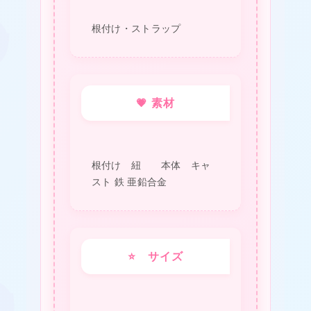
サ
根付け・ストラップ
ッ
ク
ス
💗 素材
個
根付け 紐 本体 キャ
スト 鉄 亜鉛合金
⭐ サイズ