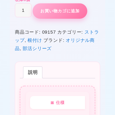
★
部
お買い物カゴに追加
★
活
®
商品コード:
09157
カテゴリー:
ストラ
ス
ップ
,
根付け
ブランド:
オリジナル商
ト
品
,
部活シリーズ
ラ
ッ
プ
説明
（楽
器）
バ
❤
リ
★
🎀 仕様
ト
ン