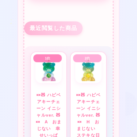
❤
最近閲覧した商品
★
❤
🍬🧸 ハピベ
🍬🧸 ハピベ
アキーチェ
アキーチェ
ーン イニシ
ーン イニシ
ャルver. 🧸
ャルver. 🧸
🍬 A おま
🍬 H お
じない 幸
まじない
せいっぱ
ステキな日