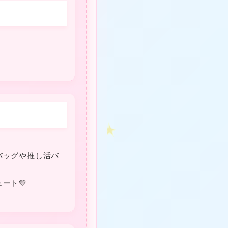
❤
★
バッグや推し活バ
ート💛