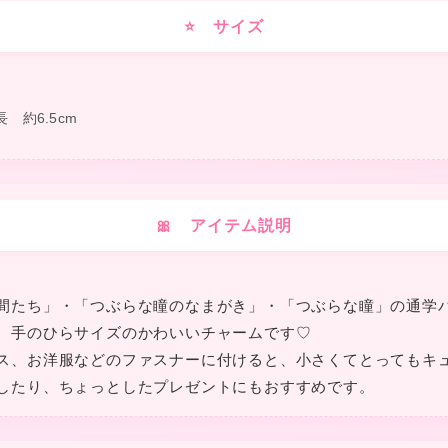
⭐ サイズ
長 約6.5cm
❤
🎀 アイテム説明
❤
★
間たち」・「つぶらな瞳のなまがき」・「つぶらな瞳」の通学
❤
、手のひらサイズのかわいいチャームです♡
ス、お洋服などのファスナーに付けると、小さくてとってもキュ
したり、ちょっとしたプレゼントにもおすすめです。
❤