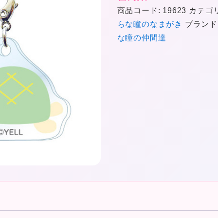
商品コード:
19623
カテゴ
らな瞳のなまがき
ブランド
な瞳の仲間達
★
❤