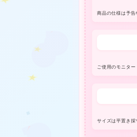
商品の仕様は予告
❤
ご使用のモニター
❤
★
❤
サイズは平置き採