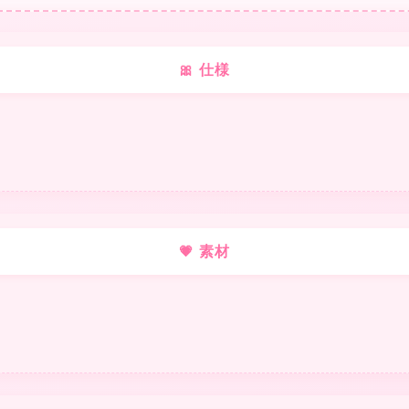
🎀 仕様
❤
❤
💗 素材
★