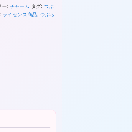
リー:
チャーム
タグ:
つぶ
:
ライセンス商品
,
つぶら
❤