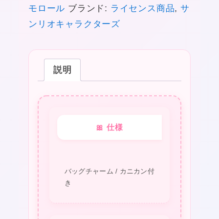
モロール
ブランド:
ライセンス商品
,
サ
ル
ンリオキャラクターズ
ス
リ
ー
説明
シ
ー
エ
ム
🎀 仕様
チ
ャ
ー
バッグチャーム / カニカン付
ム
き
ジ
ッ