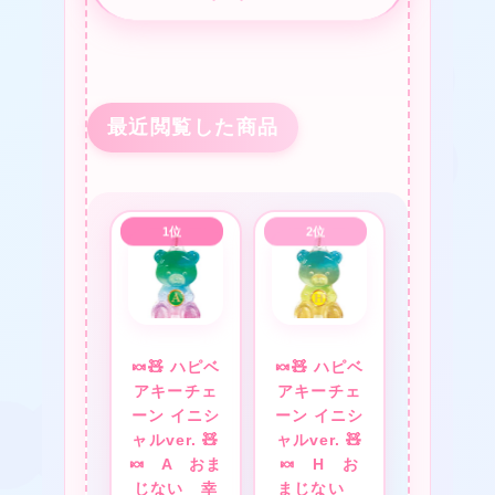
最近閲覧した商品
★
🍬🧸 ハピベ
🍬🧸 ハピベ
アキーチェ
アキーチェ
ーン イニシ
ーン イニシ
❤
★
ャルver. 🧸
ャルver. 🧸
🍬 A おま
🍬 H お
じない 幸
まじない