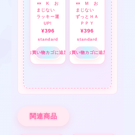
🍬 K お
🍬 M お
まじない
まじない
ラッキー運
ずっとＨＡ
UP!
ＰＰＹ
¥
396
¥
396
standard
standard
★
お買い物カゴに追加
お買い物カゴに追加
★
★
★
❤
★
★
関連商品
★
❤