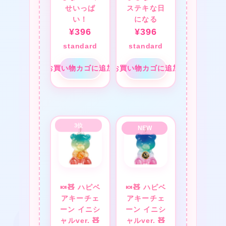
せいっぱ
ステキな日
い！
になる
¥
396
¥
396
standard
standard
お買い物カゴに追加
お買い物カゴに追加
❤
❤
🍬🧸 ハピベ
🍬🧸 ハピベ
★
アキーチェ
アキーチェ
ーン イニシ
ーン イニシ
ャルver. 🧸
ャルver. 🧸