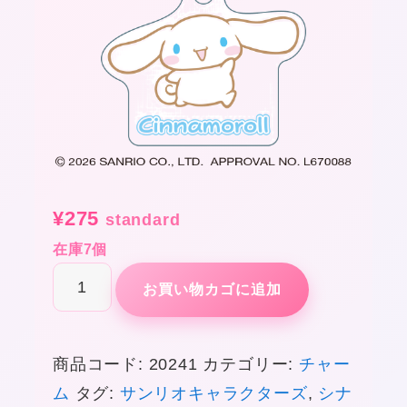
¥
275
standard
在庫7個
シ
お買い物カゴに追加
ナ
モ
商品コード:
20241
カテゴリー:
チャー
ロ
ム
タグ:
サンリオキャラクターズ
,
シナ
ー