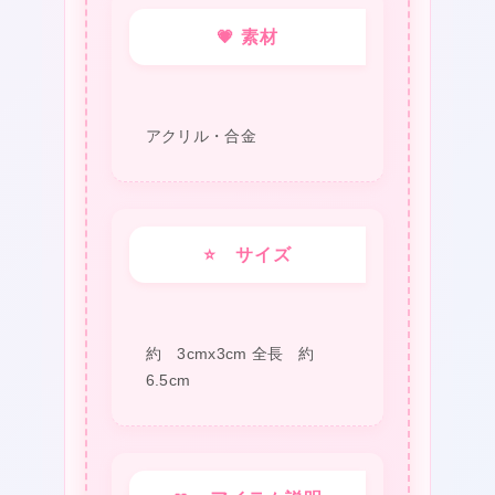
パ
💗 素材
ー
ア
ク
アクリル・合金
セ
サ
リ
⭐ サイズ
ー
や
っ
約 3cmx3cm 全長 約
ほ
6.5cm
ー
個