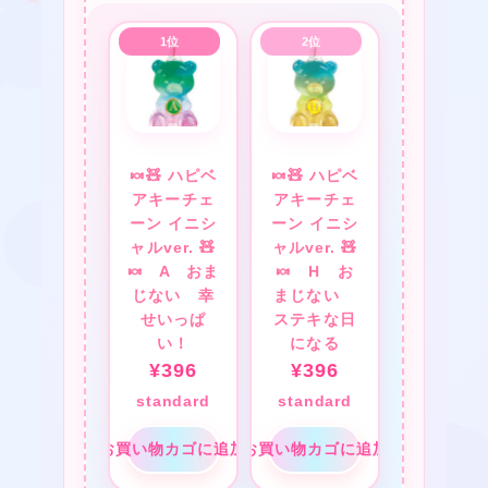
❤
★
🍬🧸 ハピベ
🍬🧸 ハピベ
❤
アキーチェ
アキーチェ
ーン イニシ
ーン イニシ
ャルver. 🧸
ャルver. 🧸
❤
🍬 A おま
🍬 H お
❤
じない 幸
まじない
せいっぱ
ステキな日
★
い！
になる
¥
396
¥
396
standard
standard
❤
❤
お買い物カゴに追加
お買い物カゴに追加