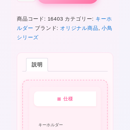
な
じ
商品コード:
16403
カテゴリー:
キーホ
な
ルダー
ブランド:
オリジナル商品
,
小鳥
い
シリーズ
つ
き
こ
説明
と
り
コ
レ
🎀 仕様
ク
シ
ョ
キーホルダー