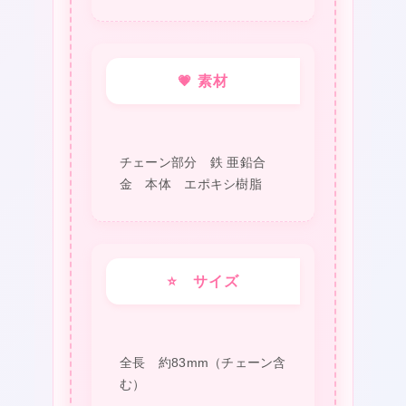
ン
キ
ー
💗 素材
ホ
ル
ダ
チェーン部分 鉄 亜鉛合
ー
金 本体 エポキシ樹脂
ハ
シ
ビ
⭐ サイズ
ロ
コ
ウ
全長 約83mm（チェーン含
し
む）