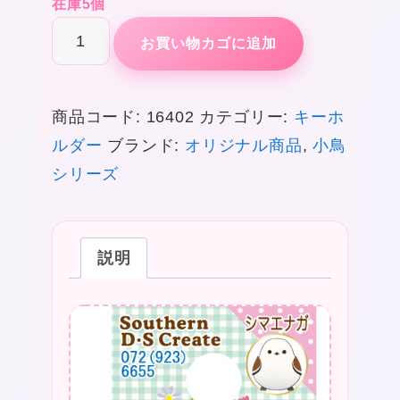
在庫5個
お
お買い物カゴに追加
な
じ
商品コード:
16402
カテゴリー:
キーホ
な
ルダー
ブランド:
オリジナル商品
,
小鳥
い
シリーズ
つ
き
こ
説明
と
り
コ
★
レ
ク