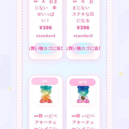
★
🍬 A おま
🍬 H お
★
じない 幸
まじない
せいっぱ
ステキな日
❤
い！
になる
¥
396
¥
396
standard
standard
❤
お買い物カゴに追加
お買い物カゴに追加
★
🍬🧸 ハピベ
🍬🧸 ハピベ
アキーチェ
アキーチェ