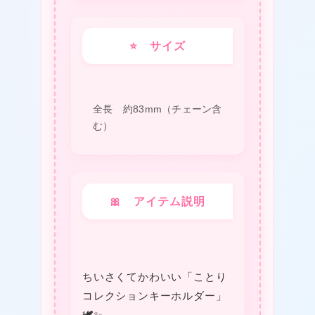
⭐ サイズ
全長 約83mm（チェーン含
む）
❤
🎀 アイテム説明
ちいさくてかわいい「ことり
コレクションキーホルダー」
🕊️✨