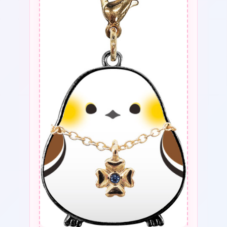
幸
運
が
訪
れ
る
個