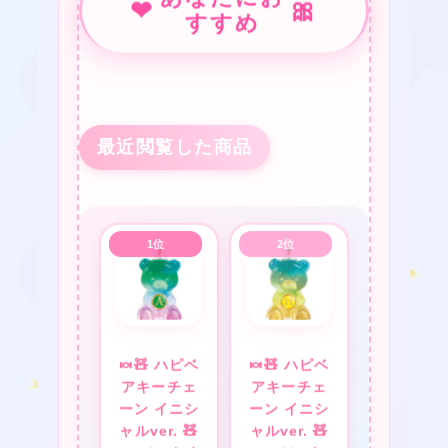
❤
🎀
すすめ
★
❤
最近閲覧した商品
★
★
★
❤
❤
🍬🧸 ハピベ
🍬🧸 ハピベ
アキーチェ
アキーチェ
ーン イニシ
ーン イニシ
ャルver. 🧸
ャルver. 🧸