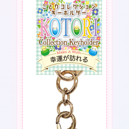
シ
ョ
ン
キ
ー
❤
❤
ホ
ル
ダ
ー
シ
マ
エ
ナ
ガ