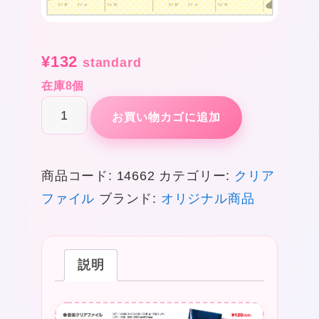
❤
¥
132
standard
在庫8個
A
お買い物カゴに追加
４
サ
商品コード:
14662
カテゴリー:
クリア
イ
ファイル
ブランド:
オリジナル商品
ズ
ク
リ
説明
ア
フ
ァ