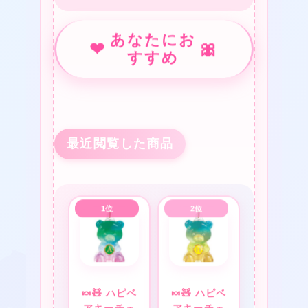
あなたにお
❤
🎀
すすめ
★
最近閲覧した商品
🍬🧸 ハピベ
🍬🧸 ハピベ