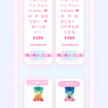
アキーチェ
アキーチェ
ーン イニシ
ーン イニシ
ャルver. 🧸
ャルver. 🧸
🍬 A おま
🍬 H お
❤
じない 幸
まじない
せいっぱ
ステキな日
い！
になる
¥
396
¥
396
standard
standard
❤
お買い物カゴに追加
お買い物カゴに追加
❤
★
❤