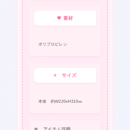
キ
ャ
💗 素材
ッ
ト
個
ポリプロピレン
⭐ サイズ
本体 約W220xH310㎜
🎀 アイテム説明