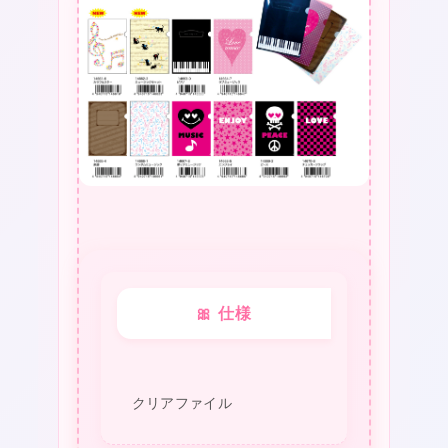
イ
ル
音
楽
★
★
フ
ァ
❤
★
イ
❤
ル
ミ
ュ
🎀 仕様
ー
ジ
クリアファイル
ッ
ク