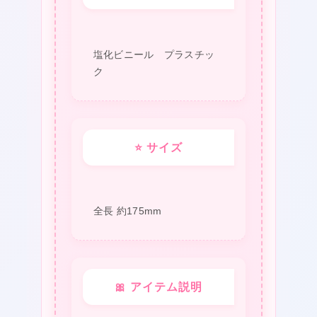
ー
ホ
ル
塩化ビニール プラスチッ
ク
ダ
ー
落
下
⭐ サイズ
防
止
軽
全長 約175mm
量
タ
★
イ
🎀 アイテム説明
プ