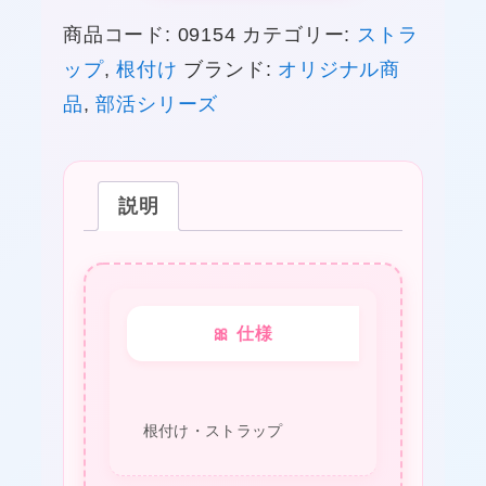
®
商品コード:
09154
カテゴリー:
ストラ
ス
ップ
,
根付け
ブランド:
オリジナル商
ト
★
品
,
部活シリーズ
ラ
ッ
プ
❤
説明
（楽
器）
ヴ
ィ
🎀 仕様
オ
ラ
個
★
根付け・ストラップ