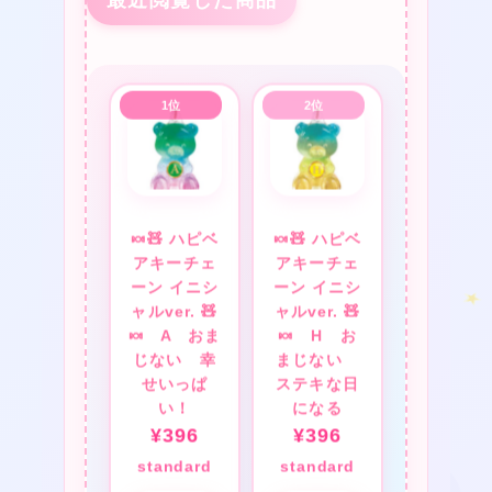
最近閲覧した商品
❤
★
★
🍬🧸 ハピベ
🍬🧸 ハピベ
アキーチェ
アキーチェ
ーン イニシ
ーン イニシ
ャルver. 🧸
ャルver. 🧸
🍬 A おま
🍬 H お
じない 幸
まじない
せいっぱ
ステキな日
い！
になる
★
¥
396
¥
396
★
standard
standard