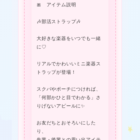
🎀 アイテム説明
🎶部活ストラップ🎶
大好きな楽器をいつでも一緒
に♡
リアルでかわいいミニ楽器ス
★
トラップが登場！
スクバやポーチにつければ、
「何部かひと目でわかる」さ
★
りげないアピールに✨
お友だちとおそろいにした
り、
先輩・後輩との思い出アイテ