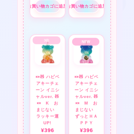
お買い物カゴに追加
お買い物カゴに追加
❤
❤
❤
★
🍬🧸 ハピベ
🍬🧸 ハピベ
アキーチェ
アキーチェ
ーン イニシ
ーン イニシ
ャルver. 🧸
ャルver. 🧸
🍬 K お
🍬 M お
まじない
まじない
ラッキー運
ずっとＨＡ
UP!
ＰＰＹ
¥
396
¥
396