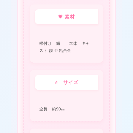
💗 素材
★
根付け 紐 本体 キャ
スト 鉄 亜鉛合金
⭐ サイズ
❤
全長 約90㎜