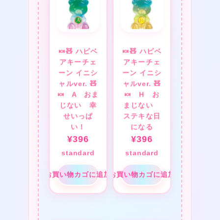
★
🍬🧸 ハピベ
🍬🧸 ハピベ
アキーチェ
アキーチェ
ーン イニシ
ーン イニシ
ャルver. 🧸
ャルver. 🧸
🍬 A おま
🍬 H お
じない 幸
まじない
せいっぱ
ステキな日
い！
になる
★
¥
396
¥
396
★
★
standard
standard
❤
❤
お買い物カゴに追加
お買い物カゴに追加
❤
★