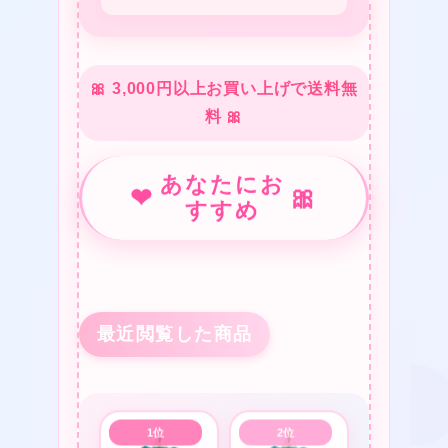
🎀 3,000円以上お買い上げで送料無
料 🎀
★
あなたにお
❤
🎀
★
すすめ
❤
最近閲覧した商品