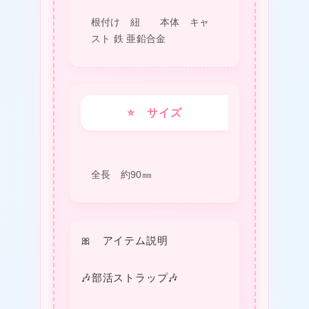
個
根付け 紐 本体 キャ
スト 鉄 亜鉛合金
★
⭐ サイズ
全長 約90㎜
🎀 アイテム説明
❤
🎶部活ストラップ🎶