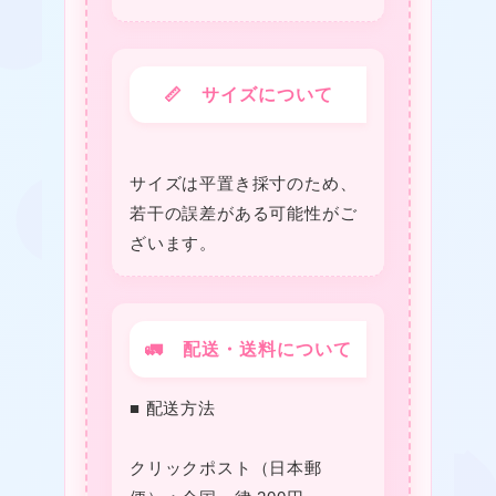
📏 サイズについて
★
❤
★
★
サイズは平置き採寸のため、
若干の誤差がある可能性がご
ざいます。
★
🚛 配送・送料について
❤
■ 配送方法
❤
クリックポスト（日本郵