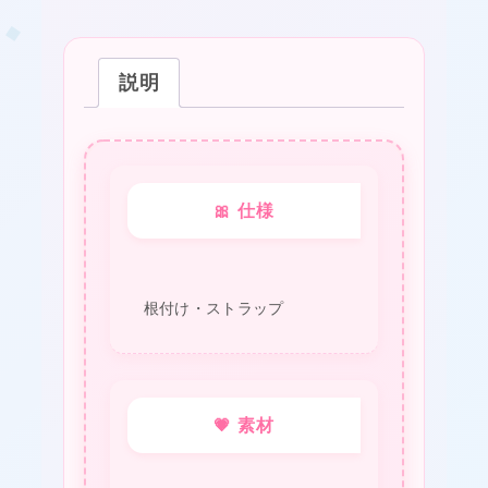
❤
ッ
プ
説明
（音
楽
★
部
編
🎀 仕様
①）
ユ
ー
根付け・ストラップ
❤
フ
ォ
ニ
💗 素材
ウ
ム