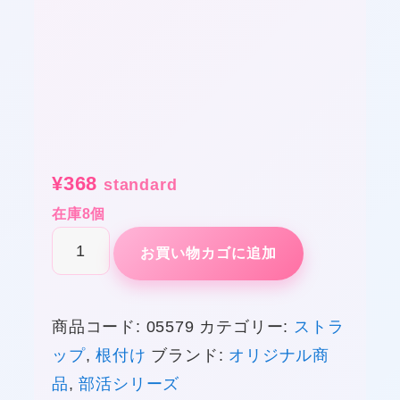
★
★
¥
368
standard
在庫8個
部
お買い物カゴに追加
活
®
商品コード:
05579
カテゴリー:
ストラ
ス
ップ
,
根付け
ブランド:
オリジナル商
ト
品
,
部活シリーズ
ラ