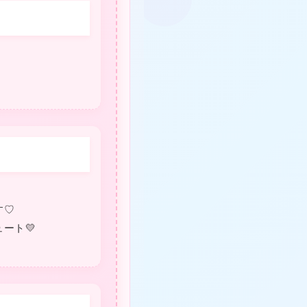
す♡
ート💛
★
★