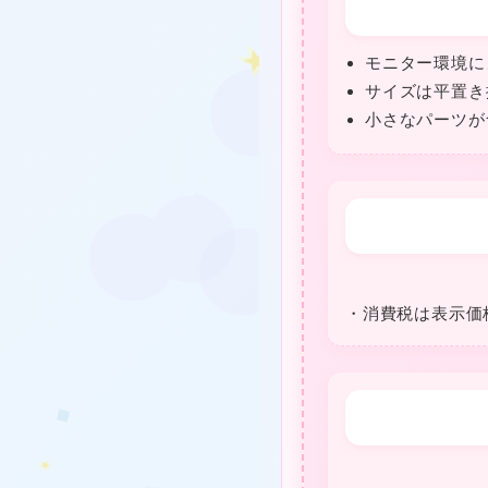
モニター環境に
★
サイズは平置き
小さなパーツが
❤
★
・消費税は表⽰価