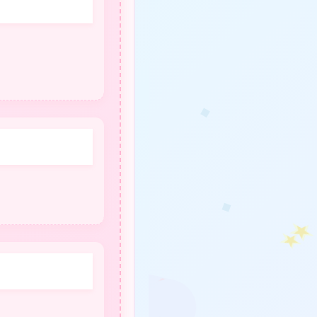
★
❤
❤
★
❤
❤