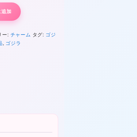
に追加
❤
リー:
チャーム
タグ:
ゴジ
品
,
ゴジラ
❤
❤