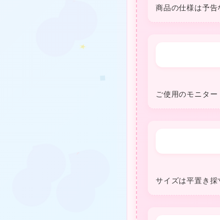
商品の仕様は予告
❤
❤
ご使用のモニター
★
サイズは平置き採