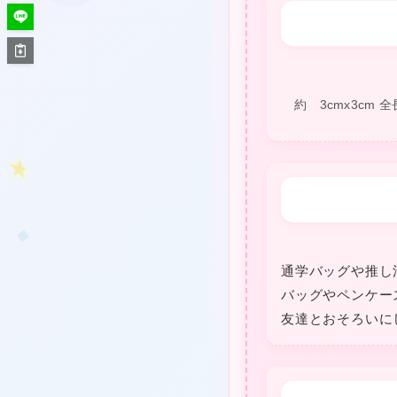
★
❤
約 3cmx3cm 全
❤
★
❤
通学バッグや推し
❤
バッグやペンケー
友達とおそろいに