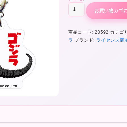
ゴ
お買い物カゴ
ジ
ラ
1954
商品コード:
20592
カテゴ
B
ラ
ブランド:
ライセンス商
個