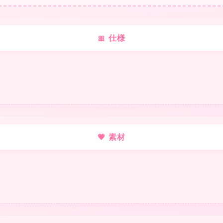
❤
🎀 仕様
💗 素材
❤
★