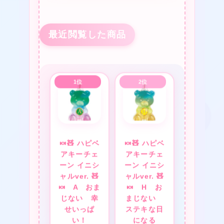
★
最近閲覧した商品
★
❤
★
❤
❤
★
🍬🧸 ハピベ
🍬🧸 ハピベ
アキーチェ
アキーチェ
ーン イニシ
ーン イニシ
ャルver. 🧸
ャルver. 🧸
★
🍬 A おま
🍬 H お
じない 幸
まじない
せいっぱ
ステキな日
い！
になる