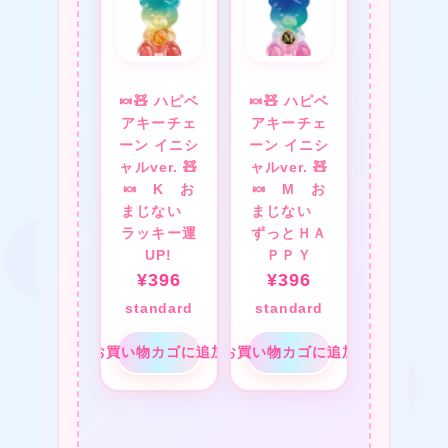
★
★
🍬🧸 ハピベ
🍬🧸 ハピベ
アキーチェ
アキーチェ
ーン イニシ
ーン イニシ
ャルver. 🧸
ャルver. 🧸
🍬 K お
🍬 M お
まじない
まじない
ラッキー運
ずっとＨＡ
UP!
ＰＰＹ
¥
396
¥
396
❤
standard
standard
お買い物カゴに追加
お買い物カゴに追加
❤