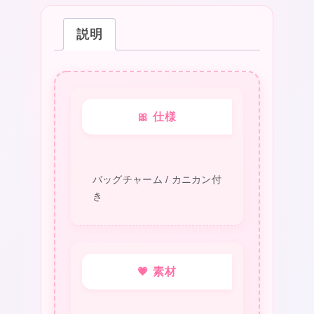
説明
🎀 仕様
バッグチャーム / カニカン付
き
💗 素材