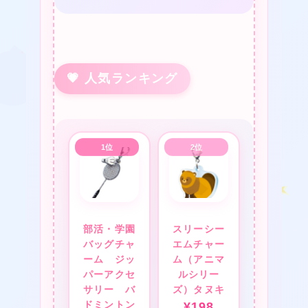
💗 人気ランキング
★
★
❤
★
部活・学園
スリーシー
バッグチャ
エムチャー
❤
ーム ジッ
ム（アニマ
パーアクセ
ルシリー
サリー バ
ズ）タヌキ
ドミントン
¥
198