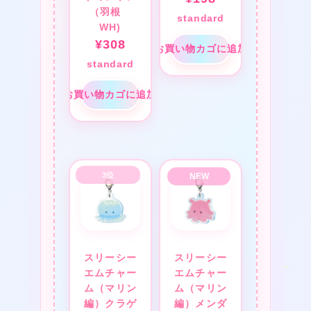
（羽根
standard
WH)
¥
308
お買い物カゴに追加
standard
★
お買い物カゴに追加
❤
スリーシー
スリーシー
★
エムチャー
エムチャー
ム（マリン
ム（マリン
編）クラゲ
編）メンダ