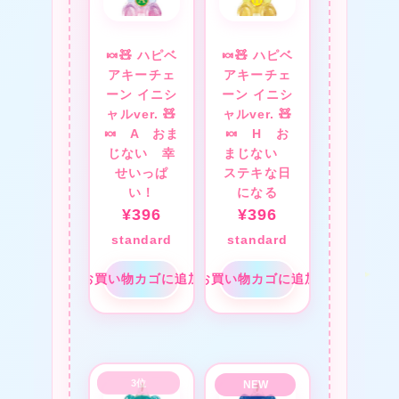
❤
🍬🧸 ハピベ
🍬🧸 ハピベ
アキーチェ
アキーチェ
ーン イニシ
ーン イニシ
ャルver. 🧸
ャルver. 🧸
★
🍬 A おま
🍬 H お
じない 幸
まじない
せいっぱ
ステキな日
❤
い！
になる
¥
396
¥
396
standard
standard
お買い物カゴに追加
お買い物カゴに追加