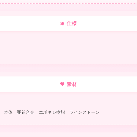
❤
🎀 仕様
💗 素材
 本体 亜鉛合金 エポキシ樹脂 ラインストーン