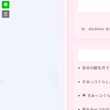
約 40x35mm 
❤
自分の誕生月で
すみっコぐらし
🌟 すみっコぐ
❤
星モチーフのデ