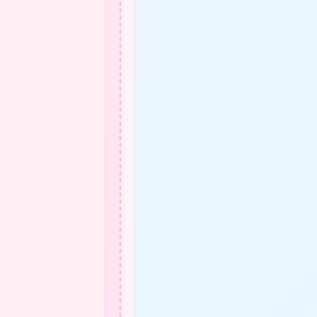
★
❤
★
★
★