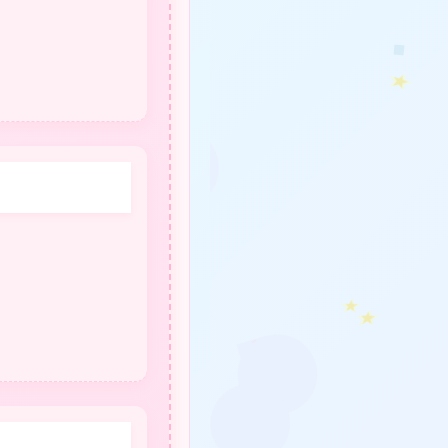
❤
❤
❤