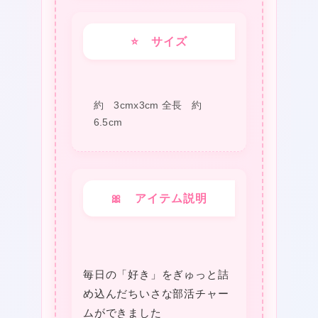
サ
リ
⭐ サイズ
ー
金
魚
約 3cmx3cm 全長 約
❤
鉢
6.5cm
❤
個
🎀 アイテム説明
毎日の「好き」をぎゅっと詰
め込んだちいさな部活チャー
ムができました