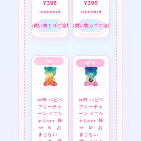
¥
396
¥
396
standard
standard
お買い物カゴに追加
お買い物カゴに追加
★
❤
❤
★
🍬🧸 ハピベ
🍬🧸 ハピベ
❤
アキーチェ
アキーチェ
★
ーン イニシ
ーン イニシ
★
ャルver. 🧸
ャルver. 🧸
❤
🍬 K お
🍬 M お
まじない
まじない
★