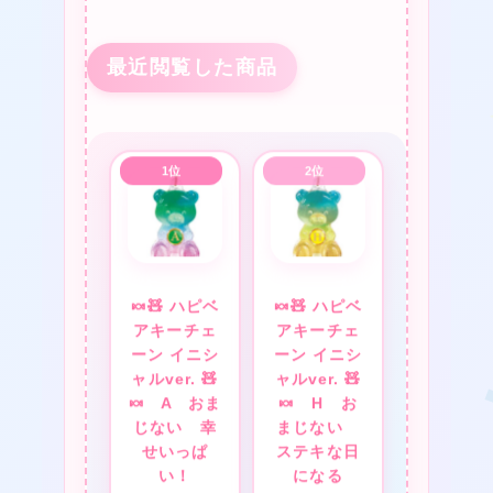
★
★
最近閲覧した商品
❤
★
🍬🧸 ハピベ
🍬🧸 ハピベ
アキーチェ
アキーチェ
ーン イニシ
ーン イニシ
ャルver. 🧸
ャルver. 🧸
🍬 A おま
🍬 H お
じない 幸
まじない
★
せいっぱ
ステキな日
い！
になる