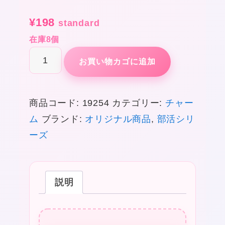
¥
198
standard
在庫8個
ス
お買い物カゴに追加
リ
ー
商品コード:
19254
カテゴリー:
チャー
シ
ム
ブランド:
オリジナル商品
,
部活シリ
ー
ーズ
エ
ム
部
説明
活・
学
園