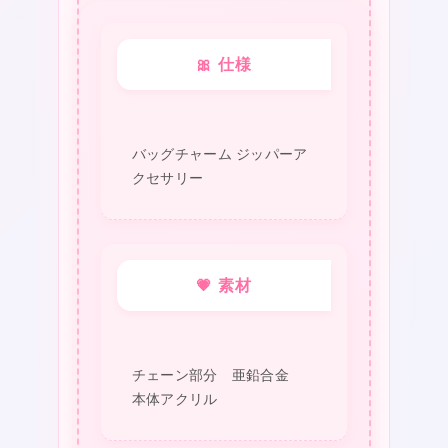
バ
ッ
🎀 仕様
グ
チ
ャ
バッグチャーム ジッパーア
ー
クセサリー
ム
ジ
ッ
💗 素材
パ
ー
ア
チェーン部分 亜鉛合金
ク
本体アクリル
セ