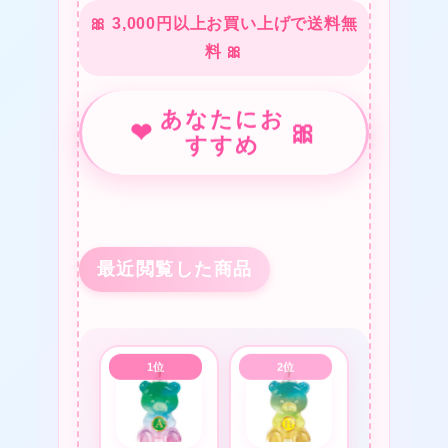
🎀 3,000円以上お買い上げで送料無
❤
料 🎀
あなたにお
❤
🎀
すすめ
❤
★
❤
❤
最近閲覧した商品
★
★
❤