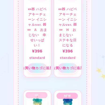
🍬🧸 ハピベ
🍬🧸 ハピベ
アキーチェ
アキーチェ
ーン イニシ
ーン イニシ
ャルver. 🧸
ャルver. 🧸
★
🍬 A おま
🍬 H お
★
じない 幸
まじない
★
せいっぱ
ステキな日
い！
になる
¥
396
¥
396
standard
standard
★
お買い物カゴに追加
お買い物カゴに追加
❤
★
★
★