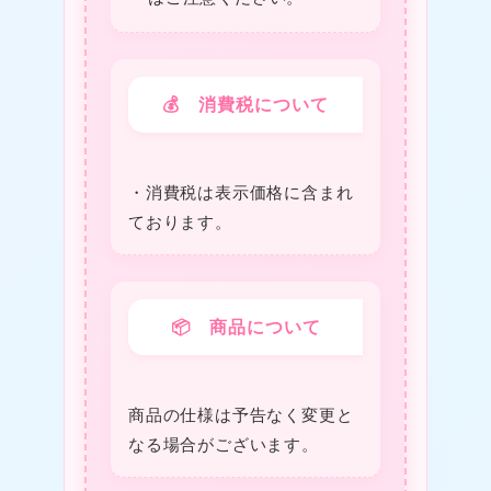
💰 消費税について
・消費税は表⽰価格に含まれ
ております。
📦 商品について
★
商品の仕様は予告なく変更と
なる場合がございます。