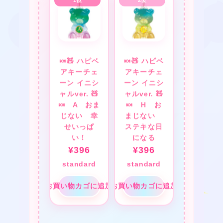
★
★
🍬🧸 ハピベ
🍬🧸 ハピベ
アキーチェ
アキーチェ
❤
ーン イニシ
ーン イニシ
ャルver. 🧸
ャルver. 🧸
🍬 A おま
🍬 H お
じない 幸
まじない
★
せいっぱ
ステキな日
い！
になる
¥
396
¥
396
standard
standard
★
お買い物カゴに追加
お買い物カゴに追加
★
❤
❤