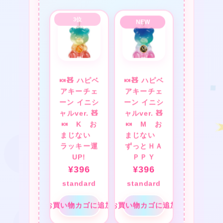
❤
★
❤
🍬🧸 ハピベ
🍬🧸 ハピベ
★
❤
アキーチェ
アキーチェ
ーン イニシ
ーン イニシ
ャルver. 🧸
ャルver. 🧸
🍬 K お
🍬 M お
まじない
まじない
ラッキー運
ずっとＨＡ
★
UP!
ＰＰＹ
¥
396
¥
396
standard
standard
お買い物カゴに追加
お買い物カゴに追加