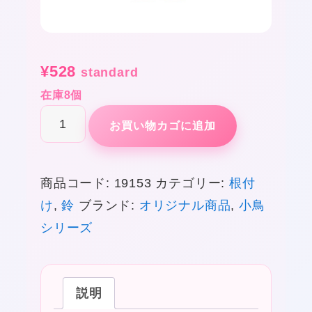
¥
528
standard
在庫8個
こ
お買い物カゴに追加
★
と
り
商品コード:
19153
カテゴリー:
根付
鈴
け
,
鈴
ブランド:
オリジナル商品
,
小鳥
オ
★
シリーズ
カ
❤
メ
❤
イ
説明
エ