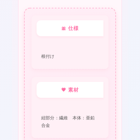
ロ
ー
個
🎀 仕様
根付け
💗 素材
紐部分：繊維 本体：亜鉛
合金