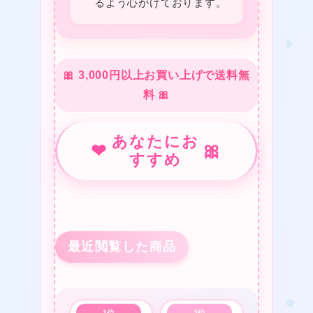
るよう心がけております。
❤
🎀 3,000円以上お買い上げで送料無
料 🎀
あなたにお
★
❤
🎀
すすめ
❤
最近閲覧した商品