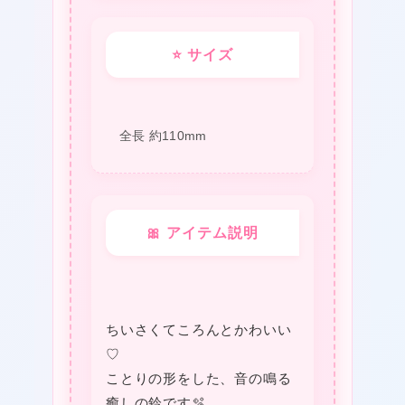
⭐ サイズ
全長 約110mm
❤
★
🎀 アイテム説明
ちいさくてころんとかわいい
♡
ことりの形をした、音の鳴る
★
癒しの鈴です🫧