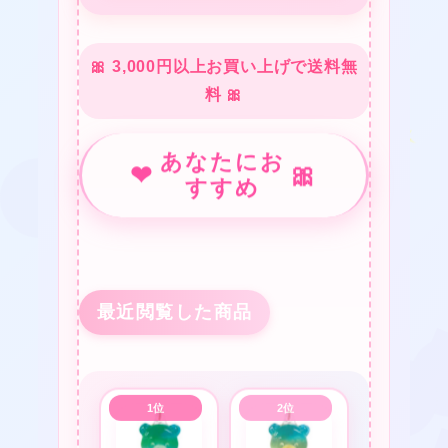
🎀 3,000円以上お買い上げで送料無
料 🎀
あなたにお
❤
🎀
❤
すすめ
★
❤
★
最近閲覧した商品
★
★
★