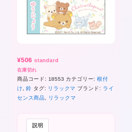
¥
506
standard
在庫切れ
商品コード:
18553
カテゴリー:
根付
け
,
鈴
タグ:
リラックマ
ブランド:
ライ
★
センス商品
,
リラックマ
説明