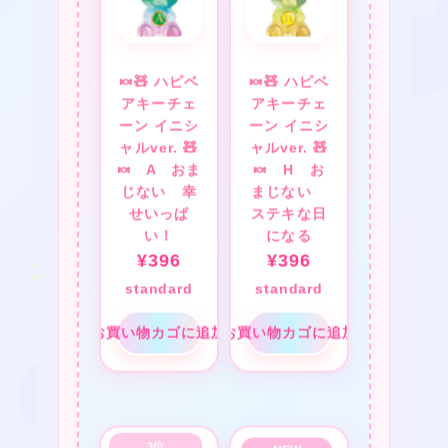
★
★
★
🍬🧸 ハピベ
🍬🧸 ハピベ
アキーチェ
アキーチェ
★
ーン イニシ
ーン イニシ
ャルver. 🧸
ャルver. 🧸
🍬 A おま
🍬 H お
じない 幸
まじない
せいっぱ
ステキな日
❤
い！
になる
★
¥
396
¥
396
❤
standard
standard
お買い物カゴに追加
お買い物カゴに追加
❤
❤