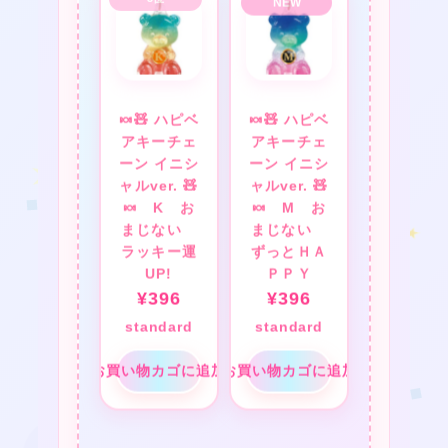
★
❤
🍬🧸 ハピベ
🍬🧸 ハピベ
アキーチェ
アキーチェ
★
ーン イニシ
ーン イニシ
ャルver. 🧸
ャルver. 🧸
🍬 K お
🍬 M お
★
まじない
まじない
ラッキー運
ずっとＨＡ
★
UP!
ＰＰＹ
★
¥
396
¥
396
standard
standard
お買い物カゴに追加
お買い物カゴに追加