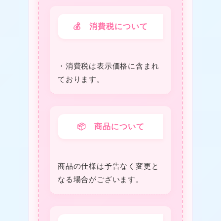
💰 消費税について
・消費税は表⽰価格に含まれ
★
ております。
★
★
📦 商品について
★
商品の仕様は予告なく変更と
なる場合がございます。
★