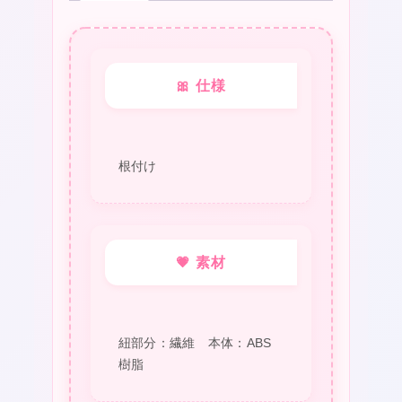
🎀 仕様
根付け
💗 素材
紐部分：繊維 本体：ABS
樹脂