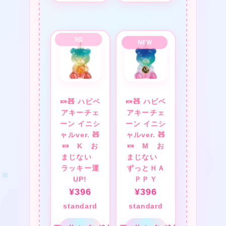
🍬🧸 ハピベ
🍬🧸 ハピベ
アキーチェ
アキーチェ
★
ーン イニシ
ーン イニシ
ャルver. 🧸
ャルver. 🧸
❤
🍬 K お
🍬 M お
まじない
まじない
ラッキー運
ずっとＨＡ
UP!
ＰＰＹ
¥
396
¥
396
standard
standard
★
❤
❤