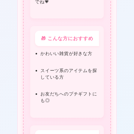
でね💗
★
❤
🎁 こんな方におすすめ
かわいい雑貨が好きな方
スイーツ系のアイテムを探
している方
お友だちへのプチギフトに
★
も◎
★