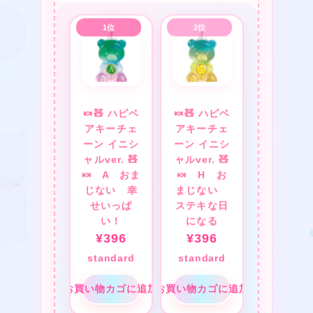
★
★
★
🍬🧸 ハピベ
🍬🧸 ハピベ
アキーチェ
アキーチェ
ーン イニシ
ーン イニシ
★
ャルver. 🧸
ャルver. 🧸
🍬 A おま
🍬 H お
じない 幸
まじない
せいっぱ
ステキな日
❤
い！
になる
¥
396
¥
396
standard
standard
★
お買い物カゴに追加
お買い物カゴに追加
❤