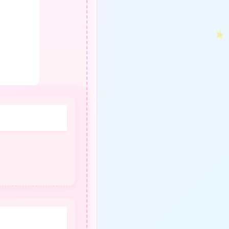
★
★
★