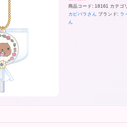
商品コード:
18161
カテゴ
カピバラさん
ブランド:
ラ
★
ん
❤
❤