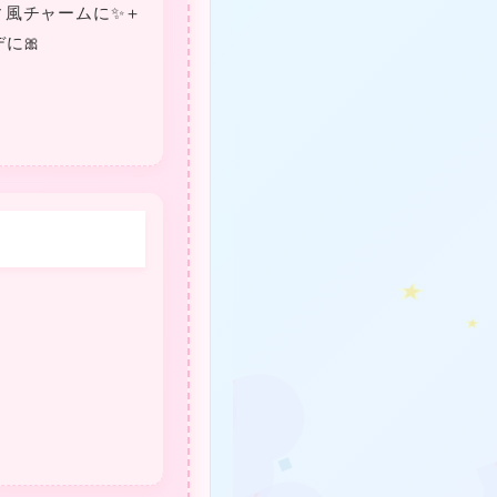
ィ風チャームに✨＋
❤
に🎀
❤
❤
❤
❤
★
★