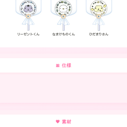
★
★
🎀 仕様
❤
💗 素材