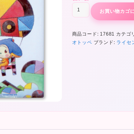
A
お買い物カゴ
★
個
商品コード:
17681
カテゴ
オトッペ
ブランド:
ライセ