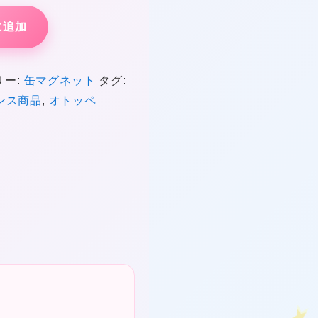
に追加
リー:
缶マグネット
タグ:
ンス商品
,
オトッペ