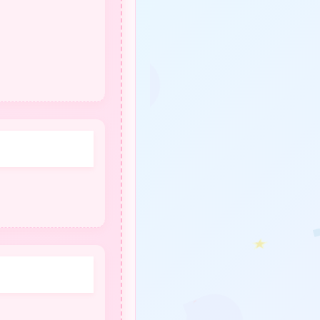
★
★
❤
❤
★
❤
★