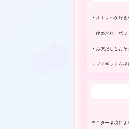
❤
★
★
・オトッペが好き
★
・ゆめかわ・ポッ
・お友だちとおそ
・プチギフトを探
★
❤
★
★
モニター環境によ