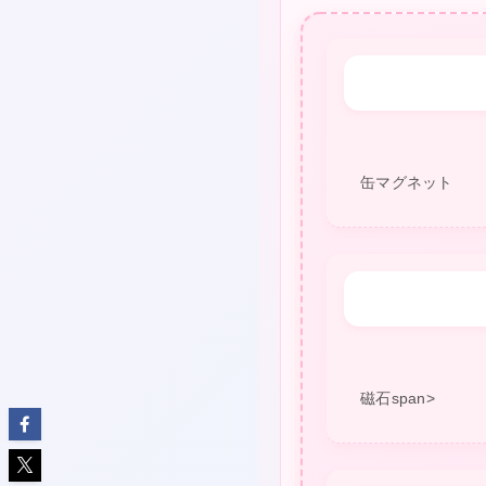
❤
缶マグネット
磁石span>