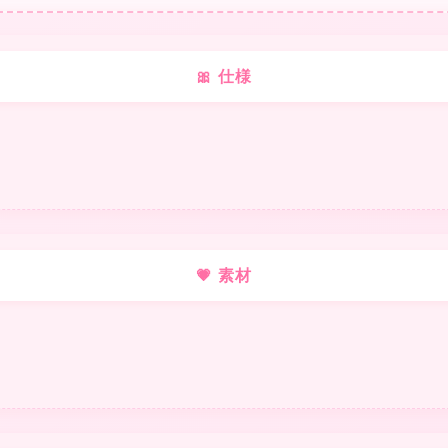
🎀 仕様
💗 素材
❤