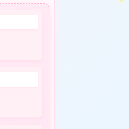
★
❤
❤