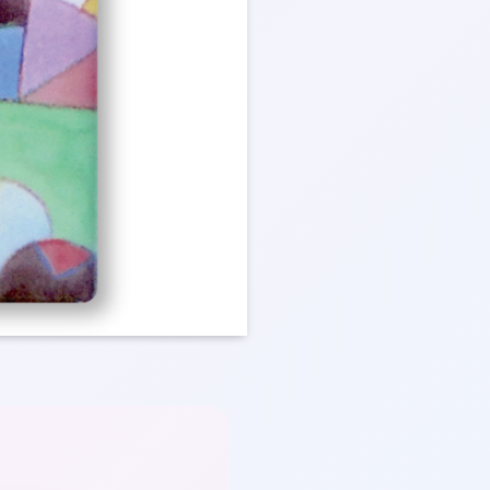
★
❤
❤