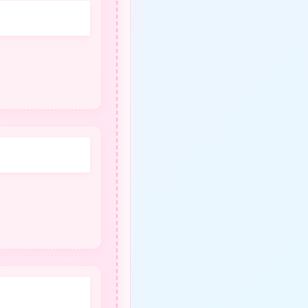
❤
★
❤
★