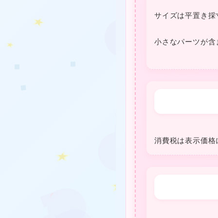
サイズは平置き採
★
★
❤
★
小さなパーツが含
❤
消費税は表⽰価格