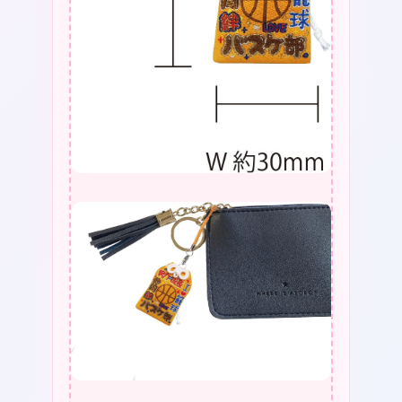
個
❤
★