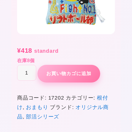
¥
418
standard
在庫8個
部
お買い物カゴに追加
活
応
商品コード:
17202
カテゴリー:
根付
援
け
,
おまもり
ブランド:
オリジナル商
お
品
,
部活シリーズ
守
り