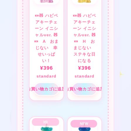
★
★
🍬🧸 ハピベ
🍬🧸 ハピベ
アキーチェ
アキーチェ
ーン イニシ
ーン イニシ
★
ャルver. 🧸
ャルver. 🧸
❤
🍬 A おま
🍬 H お
じない 幸
まじない
せいっぱ
ステキな日
い！
になる
★
¥
396
¥
396
standard
standard
★
お買い物カゴに追加
お買い物カゴに追加
❤
❤