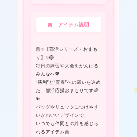
🎀 アイテム説明
🏐✨【部活シリーズ・おまも
り】✨🏐
毎日の練習や大会をがんばる
みんなへ💖
“勝利”と“青春”への願いを込め
★
た、部活応援おまもりです🌈
💫
バッグやリュックにつけやす
いかわいいデザインで、
いつでも仲間との絆を感じら
れるアイテム🎀