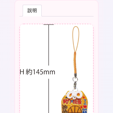
ソ
説明
フ
ト
ボ
ー
ル
必
勝
必
勝
祈
願
勝
負