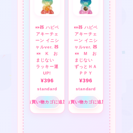
★
🍬🧸 ハピベ
🍬🧸 ハピベ
★
アキーチェ
アキーチェ
ーン イニシ
ーン イニシ
ャルver. 🧸
ャルver. 🧸
🍬 K お
🍬 M お
まじない
まじない
ラッキー運
ずっとＨＡ
UP!
ＰＰＹ
¥
396
¥
396
standard
standard
お買い物カゴに追加
お買い物カゴに追加