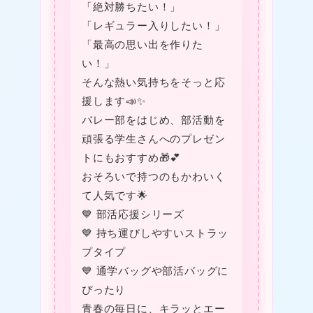
「絶対勝ちたい！」
★
「レギュラー入りしたい！」
「最高の思い出を作りた
い！」
★
そんな熱い気持ちをそっと応
援します📣✨
バレー部をはじめ、部活動を
頑張る学生さんへのプレゼン
❤
トにもおすすめ🎁💕
おそろいで持つのもかわいく
て人気です🌟
💙 部活応援シリーズ
💙 持ち運びしやすいストラッ
プタイプ
💙 通学バッグや部活バッグに
ぴったり
青春の毎日に、キラッとエー