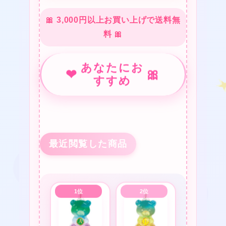
🎀 3,000円以上お買い上げで送料無
料 🎀
❤
★
あなたにお
❤
🎀
すすめ
❤
最近閲覧した商品
❤