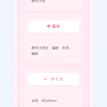
根付け紐
💗 素材
★
根付け部分 繊維 本体
繊維
⭐ サイズ
全長 約145mm