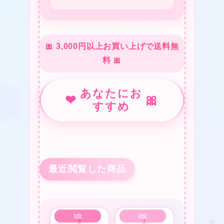
❤
🎀 3,000円以上お買い上げで送料無
料 🎀
あなたにお
❤
🎀
❤
すすめ
★
❤
★
最近閲覧した商品
★
★