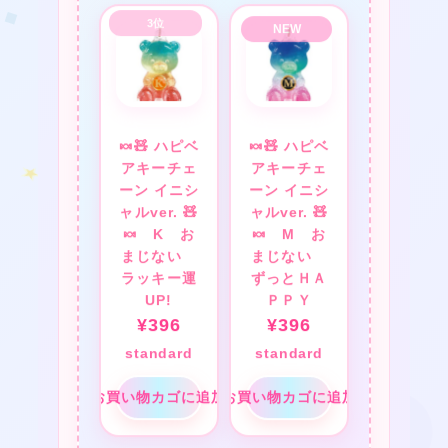
❤
🍬🧸 ハピベ
🍬🧸 ハピベ
アキーチェ
アキーチェ
ーン イニシ
ーン イニシ
ャルver. 🧸
ャルver. 🧸
🍬 K お
🍬 M お
まじない
まじない
ラッキー運
ずっとＨＡ
UP!
ＰＰＹ
¥
396
¥
396
standard
standard
お買い物カゴに追加
お買い物カゴに追加
❤
★
❤