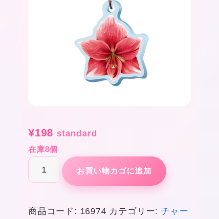
¥
198
standard
在庫8個
ス
お買い物カゴに追加
リ
ー
商品コード:
16974
カテゴリー:
チャー
シ