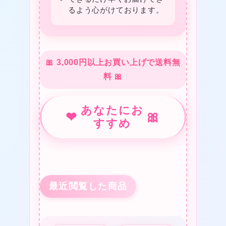
るよう心がけております。
🎀 3,000円以上お買い上げで送料無
料 🎀
あなたにお
❤
🎀
★
すすめ
★
❤
❤
★
最近閲覧した商品