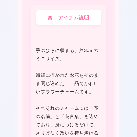
ー
編）
🎀 アイテム説明
ひ
ま
わ
手のひらに収まる、約3cmの
り・
ミニサイズ。
向
日
繊細に描かれたお花をそのま
❤
葵・
ま閉じ込めた、上品でかわい
いフラワーチャームです。
ヒ
マ
それぞれのチャームには「花
❤
ワ
の名前」と「花言葉」を込め
リ
ており、身につけるだけで、
の
さりげなく想いを持ち歩ける