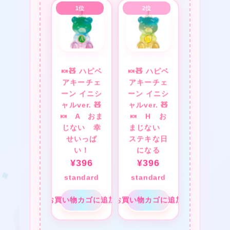
★
❤
🍬🧸 ハピベ
🍬🧸 ハピベ
アキーチェ
アキーチェ
ーン イニシ
ーン イニシ
❤
ャルver. 🧸
ャルver. 🧸
🍬 A おま
🍬 H お
じない 幸
まじない
せいっぱ
ステキな日
い！
になる
¥
396
¥
396
standard
standard
お買い物カゴに追加
お買い物カゴに追加