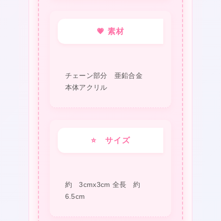
ム
ジ
💗 素材
ッ
パ
ー
チェーン部分 亜鉛合金
ア
本体アクリル
ク
セ
サ
⭐ サイズ
リ
ー
（フ
約 3cmx3cm 全長 約
ラ
6.5cm
ワ