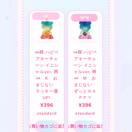
❤
❤
★
★
🍬🧸 ハピベ
🍬🧸 ハピベ
アキーチェ
アキーチェ
ーン イニシ
ーン イニシ
ャルver. 🧸
ャルver. 🧸
🍬 K お
🍬 M お
❤
まじない
まじない
★
ラッキー運
ずっとＨＡ
❤
UP!
ＰＰＹ
¥
396
¥
396
★
standard
standard
❤
お買い物カゴに追加
お買い物カゴに追加
❤