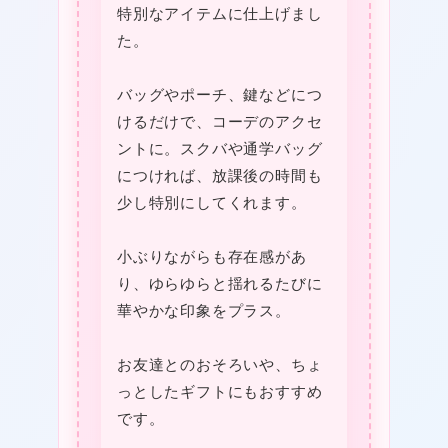
★
特別なアイテムに仕上げまし
花
た。
言
葉
バッグやポーチ、鍵などにつ
あ
けるだけで、コーデのアクセ
な
ントに。スクバや通学バッグ
た
につければ、放課後の時間も
❤
少し特別にしてくれます。
だ
け
小ぶりながらも存在感があ
❤
を
り、ゆらゆらと揺れるたびに
見
華やかな印象をプラス。
つ
お友達とのおそろいや、ちょ
め
っとしたギフトにもおすすめ
る
です。
個