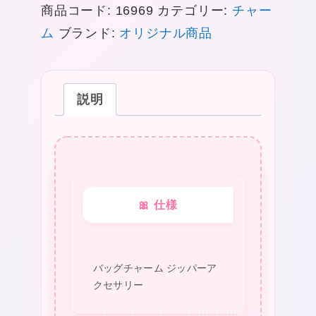
商品コード:
16969
カテゴリー:
チャー
シ
ム
ブランド:
オリジナル商品
ー
エ
ム
説明
チ
ャ
ー
ム
バ
🎀 仕様
ッ
グ
チ
バッグチャーム ジッパーア
ャ
クセサリー
ー