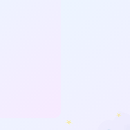
★
❤
★
★
★
❤