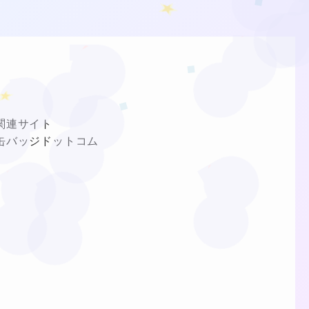
❤
❤
★
❤
関連サイト
❤
❤
缶バッジドットコム
❤