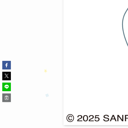
★
❤
★