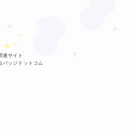
❤
★
★
★
★
関連サイト
缶バッジドットコム