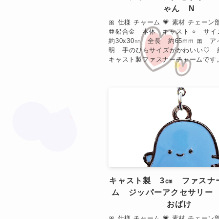
❤
ゃん N
🎀 仕様 チャーム 💗 素材 チェー
亜鉛合金 本体 キャスト ⭐ サ
約30x30㎜ 全長 約65mm 🎀 
明 手のひらサイズがかわいい♡ 約
キャスト製ファスナーチャームです。 &
❤
❤
キャスト製 3㎝ ファスナ
ム ジッパーアクセサリー
おばけ
🎀 仕様 チャーム 💗 素材 チェー