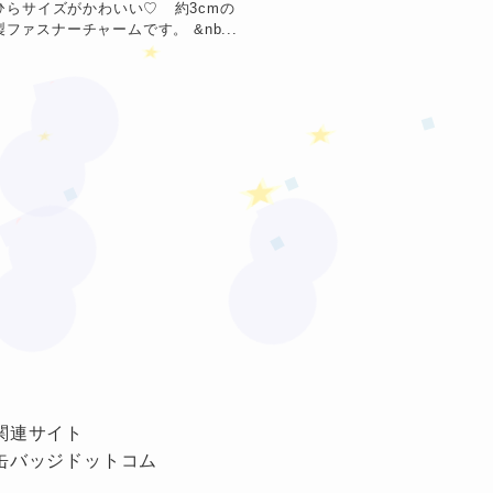
ひらサイズがかわいい♡ 約3cmの
★
★
ファスナーチャームです。 &nb...
★
❤
❤
関連サイト
缶バッジドットコム